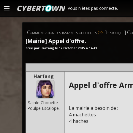
CYBERT
O
WN
Vous n'êtes pas connecté.
Communication des instances officielles
>>
[Historique] Co
[Mairie] Appel d'offre.
créé par Harfang le 12 October 2015 à 14:43.
Harfang
Appel d'offre Arm
Sainte Chouette-
La mairie a besoin de :
Poulpe-Escalope.
4 machettes
4 haches