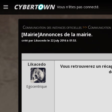
CYBERT
O
WN
Vous n'êtes pas connecté.
Communication des instances officielles
>>
Communication o
[Mairie]Annonces de la mairie.
créé par Likacedo le 22 July 2016 à 01:53.
Likacedo
Vous retrouverez un réca
d
Egocentrique