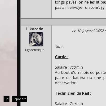
longs pavés, on ne les lit pa
pas à m'envoyer un com', j'y
Likacedo
Le 10 Juyarel 2452 
'Soir.
Egocentrique
Garde :
Salaire : 7ct/min.
Au bout d'un mois de post
paire de katana ou une pa
observation.
Technicien du Rail :
Up
Répondre
Salaire : 7ct/min