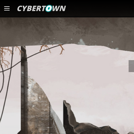
CYBERT
O
WN