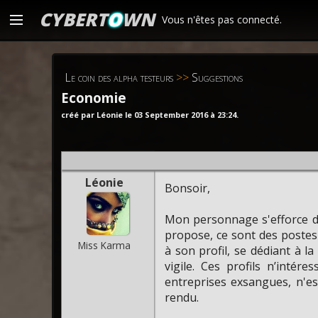
CYBERT
O
WN
Vous n'êtes pas connecté.
Le coin des alpha testeurs
>>
Suggestions
Economie
créé par Léonie le 03 September 2016 à 23:24.
Léonie
Bonsoir,
Mon personnage s'efforce de
propose, ce sont des postes
Miss Karma
à son profil, se dédiant à l
vigile. Ces profils n’intér
entreprises exsangues, n'es
rendu.